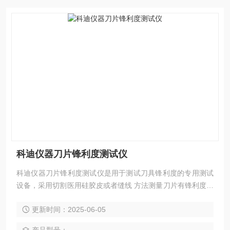
科迪仪器刀片锋利度测试仪
科迪仪器刀片锋利度测试仪是用于测试刀具锋利度的专用测试
设备，采用切割医用硅胶皮或者缝线 方法测量刀片有锋利度。
它由智能控制器、测力机构、大屏幕液晶显示器、打印机等部
更新时间：2025-06-05
分组成。 屏幕采用全 中文显示，用键盘控制光标进行选项、
操作、设定。操作简单方便，具备割点 自动定位、刀具自 动