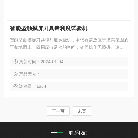
智能型触摸屏刀具锋利度试验机
智能型触摸屏刀具锋利度试验机，本仪器需放置于坚实稳固的
平整地面上，四周应有足够的空间，确保操作无障碍。该设备
的特点是：测量精准，运行稳定，超长寿命。关于设备更多详
更新时间：2024-01-04
细内容请与东莞市科迪仪器有限公司联系，我们竭诚为您服
务。
产品型号：
浏览量：1864
下一页
末页
联系我们