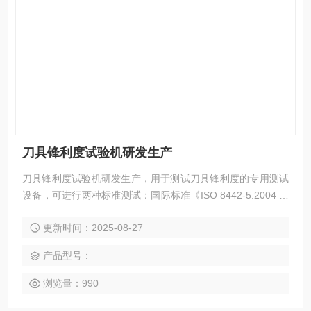
刀具锋利度试验机研发生产
刀具锋利度试验机研发生产，用于测试刀具锋利度的专用测试
设备，可进行两种标准测试：国际标准《ISO 8442-5:2004 刀
具的锋利度和刀刃保持试验》、该机由智能控制器、大功率驱
更新时间：2025-08-27
动机构、精密测距机构、大屏幕液晶显示器等部分组成，实现
模拟切割与冲击切割。
产品型号：
浏览量：990