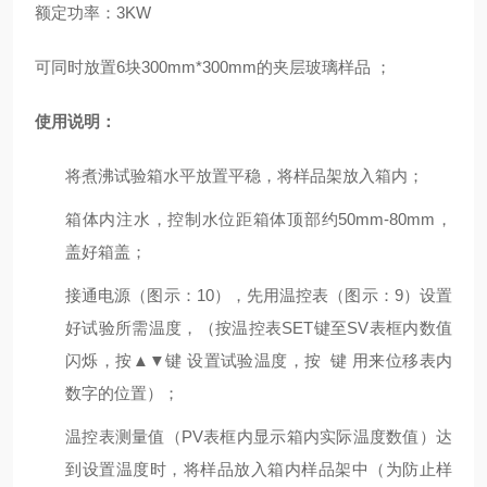
额定功率：3KW
可同时放置6块300mm*300mm的夹层玻璃样品 ；
使用说明：
将煮沸试验箱水平放置平稳，将样品架放入箱内；
箱体内注水，控制水位距箱体顶部约50mm-80mm，
盖好箱盖；
接通电源（图示：10），先用温控表（图示：9）设置
好试验所需温度，（按温控表SET键至SV表框内数值
闪烁，按▲▼键 设置试验温度，按 键 用来位移表内
数字的位置）；
温控表测量值（PV表框内显示箱内实际温度数值）达
到设置温度时，将样品放入箱内样品架中（为防止样