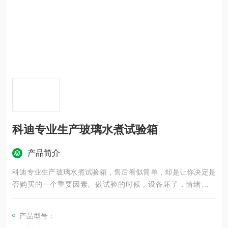
科迪专业生产玻璃水煮试验箱
产品简介
科迪专业生产玻璃水煮试验箱，售后看似简单，却是让你决定是
否购买的一个重要因素。做试验的时候，设备坏了，情绪都不
好，如果再遇到一个不靠谱的售后，那简直就是一场灾难。糟糕
的售后会让你觉得“非常不值"，同时你以后也肯定不会再选择他
产品型号：
们家的产品了。