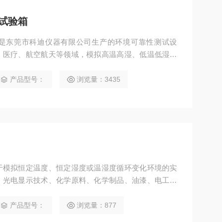
试验箱
是东莞市科迪仪器有限公司生产的环境可靠性测试设
、医疗、航空航天等领域，模拟高温高湿、低温低湿等
件下的稳定性与耐久性。
产品型号：
浏览量：3435
于模拟恒定温度、恒定湿度或温湿度循环变化环境的实
、光电显示技术、化学原料、化学制品、油漆、电工、
皮、羽毛(绒)及其制品业、仪表、材料电缆、通讯、卫
，对电器、传感器、元器件、材料、镀层进行温度调
产品型号：
浏览量：877
验。