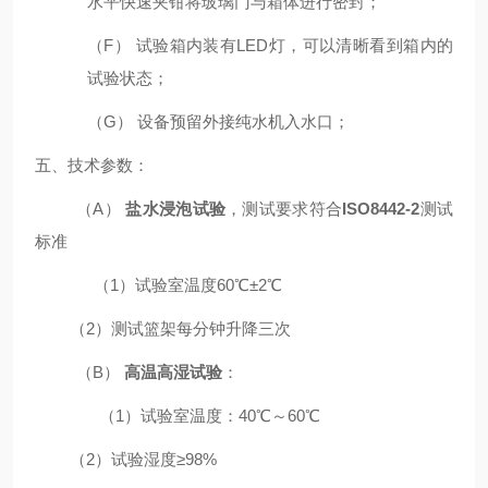
水平快速夹钳将玻璃门与箱体进行密封；
（F） 试验箱内装有LED灯，可以清晰看到箱内的
试验状态；
（G） 设备预留外接纯水机入水口；
五、技术参数：
（A）
盐水浸泡试验
，测试要求符合
ISO8442-2
测试
标准
（1）试验室温度60℃±2℃
（2）测试篮架每分钟升降三次
（B）
高温
高湿试验
：
（1）试验室温度：40℃～60℃
（2）试验湿度≥98%