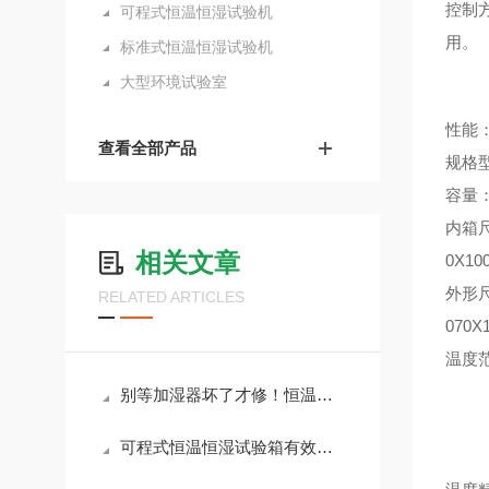
控制方
可程式恒温恒湿试验机
用。
标准式恒温恒湿试验机
大型环境试验室
性能
查看全部产品
规格型号
容量：
内箱尺寸
相关文章
0X10
外形尺寸
RELATED ARTICLES
070X
温度范
B表
别等加湿器坏了才修！恒温恒湿机日常预防保养看这篇就够
C表
可程式恒温恒湿试验箱有效的预防措施来避免缺水现象至关重要
D表