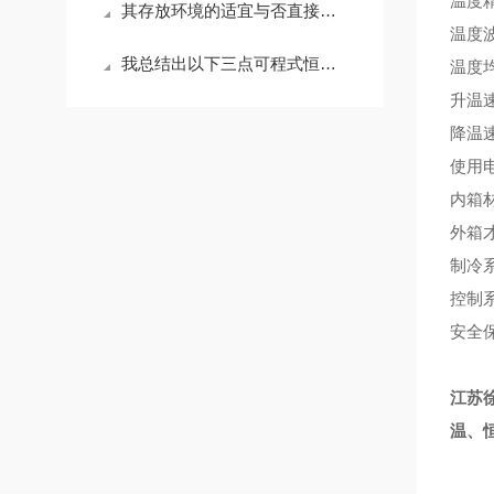
温度精
其存放环境的适宜与否直接关系到设备的性能、寿命以及测试结果的准确性
温度波
​我总结出以下三点可程式恒温恒湿试验箱无法满足的实验要求，以供大家参考
温度均
升温速
降温速
使用电
内箱材
外箱才
制冷
控制
安全
江苏
温、