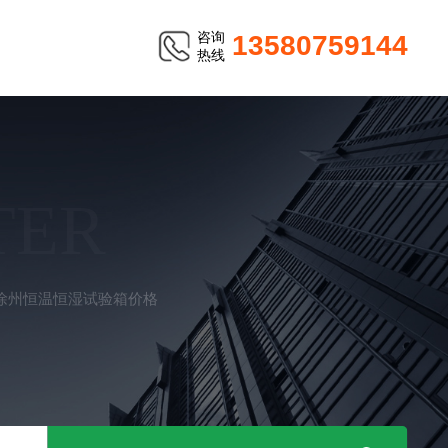
咨询
13580759144
热线
TER
徐州恒温恒湿试验箱价格