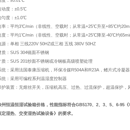
度：±0.01℃
动度：±0.5℃
匀度：±1.0℃
率：平均3℃/min（非线性、空载时；从常温+25℃升至+85℃约20
度：平均1℃/min（非线性、空载时；从常温+25℃降至-40℃约65
源：单相 三线220V 50HZ或三相 五线 380V 50HZ
质：SUS 304镜面不锈钢
质：SUS 201纱面不锈钢或冷钢板高级喷塑处理
系统：采用法国泰康压缩机，环保冷媒R504A和R23A，鳍片式冷凝
系统：采用可编程系列温湿度控制器
保护装置：无熔丝开关，压缩机高压、过热、过流保护，超温保护，
徐州恒温恒湿试验箱价格，
性能指标符合GB5170、2、3、5、6
恒定湿热、交变湿热试验设备》的要求。