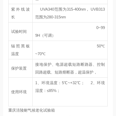
紫外线波
UVA340范围为315-400nm , UVB313
长
范围为280-315nm
0~99
试验时间
9H（可调）
辐照黑板
50℃
温度
~70℃
接地保护、电源超载短路断路器、控制
保护装置
回路超载、短路熔断器，超温保护，
1、环境温度：5℃~+32℃； 2、环境
湿度：≤85%；
使用环境
重庆涪陵耐气候老化试验箱