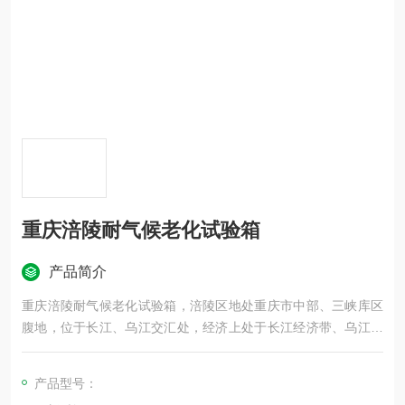
重庆涪陵耐气候老化试验箱
产品简介
重庆涪陵耐气候老化试验箱，涪陵区地处重庆市中部、三峡库区
腹地，位于长江、乌江交汇处，经济上处于长江经济带、乌江干
流开发区、武陵山扶贫开发区的结合部，是重庆市一小时经济圈
核心城市、渝东南部中心城市、成渝经济区东部中心城市。附近
产品型号：
的朋友们如果试验箱方面的设备需求，请联系我司咨询了解。