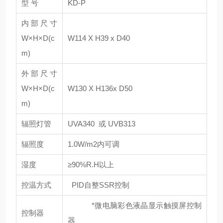
型 号
KD-P
内部尺寸
W×H×D(c
W114 X H39 x D40
m)
外部尺寸
W×H×D(c
W130 X H136x D50
m)
辐照灯管
UVA340 或 UVB313
辐照度
1.0W/m2内可调
湿度
≥90%R.H以上
控温方式
PID自整SSR控制
*微电脑彩色液晶显示触摸屏控制
控制器
器