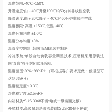
温度范围:-40℃~150℃
升温速度:由－40℃升至100℃约50分钟非线性空载
降温速度:由＋20℃降至－40℃约60分钟非线性空载
温度极限: 高温 +150℃,低温 -40℃
温度分布均度:±1.0℃
湿度分布均度:±3%
温湿度控制器: 韩国TEMI原装控制器
冷冻系统:单段自动负载容量调整技术,压缩机采用原装法
国"泰康"牌全封闭式压缩机
湿度范围:20%~98%RH（可根据客户要求定做：低湿型可
达到5%RH）
温度稳定度:±0.3℃
湿度稳定度:±2.5%RH
内箱材质:SUS 304#不锈钢(或一级镜面光板)
外箱材质:高级耐磨烤漆涂装(或SUS-304#不锈钢)