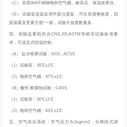
（C） 采用304不锈钢饱和空气桶，耐高压、保温效果佳。
（D） 试验室篮架采用平面分度架，可任意调整角度，四
面落雾及受雾方面*一致，试验片放置数量多。
四、智能盐雾机符合CNS.JIS.ASTM等相关试验标准要
求，可设定式恒温控制
（A） 盐水喷雾试验：NSS , ACSS
（1）试验室：35℃±1℃
（2）饱和空气桶：47℃±1℃
（B）酸性 耐腐蚀试验：CASS
（1）试验室：50℃±1℃
（2）饱和空气桶：63℃±1℃
五、空气供应系统：空气压力为1kg/cm2，分两段式调