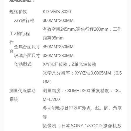
规格参数
KD-VMS-3020
X/Y轴行程
300MM*200MM
有效空间245mm,调焦行程200mm，工作
工
Z轴行程
距离95mm
作
金属台面尺寸
450MM*350MM
台
玻璃台面尺寸
330MM*230MM
传动型式
X/Y光杆传动，Z轴光轴传动
光学尺分辨率：X/Y/Z轴0.0005MM（0.5
UM）
测量伺服驱动
测量精度：≤3UM+L/200 重复精度：≤3U
系统
M+L/200
多功能数据处理器可测点、线、圆、角度
等
摄像机：日本SONY 1/3″CCD 摄像机放