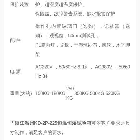
保护装置
护、超湿度超温度保护、
保险丝、故障警告系统、缺水报警保护
操作孔内置玻璃门（选购），记录器（选
购），观视窗，50mm测试孔，
配 件
PL箱内灯，隔板，干湿球纱布，脚轮，水平脚
架
AC220V ，50/60Hz & 1∮ ， AC380V ，50/60
电 源
Hz 3∮
250
重量(大约)
150KG
180KG
350KG
500KG
520KG
KG
*
浙江温州KD-2P-225恒温恒湿试验箱
可依客户要求之尺
寸制作，满足客户的要求
。