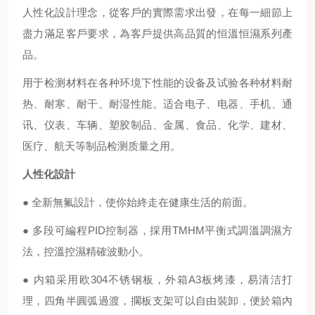
人性化設計理念，從客戶的實際需求出發，在每一細節上
盡力滿足客戶要求，為客戶提供高品質的恒溫恒濕系列產
品。
用于检测材料在各种环境下性能的设备及试验各种材料耐
热、耐寒、耐干、耐湿性能。适合电子、电器、手机、通
讯、仪表、车辆、塑胶制品、金属、食品、化学、建材、
医疗、航天等制品检测质量之用。
人性化設計
● 全新無氟設計，使你始終走在健康生活的前面。
● 多段可編程
PID
控制器，採用
TMHM
平衡式調溫調濕方
法，控溫控濕精確波動小。
● 内箱采用欧304不锈钢板，外箱A3板烤漆，易清洁打
理
，四角半圓弧過渡，擱板支架可以自由裝卸，便於箱內