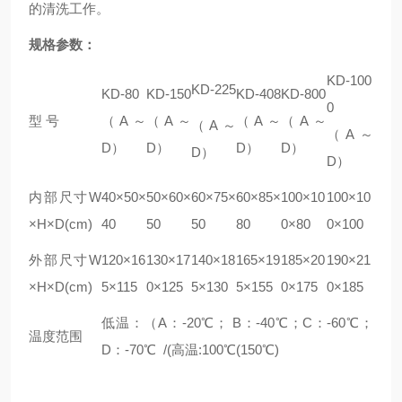
的清洗工作。
规格参数：
KD-100
KD-225
KD-80
KD-150
KD-408
KD-800
0
型 号
（A～
（A～
（A～
（A～
（A～
（A～
D）
D）
D）
D）
D）
D）
内部尺寸W
40×50×
50×60×
60×75×
60×85×
100×10
100×10
×H×D(cm)
40
50
50
80
0×80
0×100
外部尺寸W
120×16
130×17
140×18
165×19
185×20
190×21
×H×D(cm)
5×115
0×125
5×130
5×155
0×175
0×185
低温：（A：-20℃； B：-40℃；C：-60℃；
温度范围
D：-70℃ /(高温:100℃(150℃)