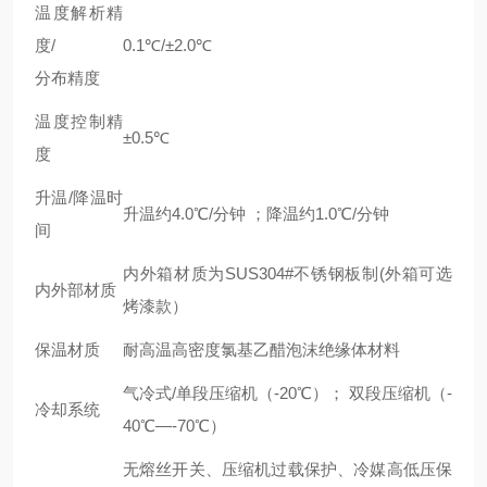
温度解析精
度/
0.1℃/±2.0℃
分布精度
温度控制精
±0.5℃
度
升温/降温时
升温约4.0℃/分钟 ；降温约1.0℃/分钟
间
内外箱材质为SUS304#不锈钢板制(外箱可选
内外部材质
烤漆款）
保温材质
耐高温高密度氯基乙醋泡沫绝缘体材料
气冷式/单段压缩机（-20℃）； 双段压缩机（-
冷却系统
40℃—-70℃）
无熔丝开关、压缩机过载保护、冷媒高低压保