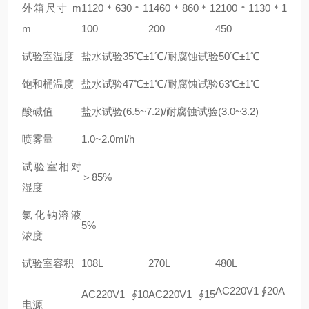
外箱尺寸 m
1120＊630＊1
1460＊860＊1
2100＊1130＊1
m
100
200
450
试验室温度
盐水试验35℃±1℃/耐腐蚀试验50℃±1℃
饱和桶温度
盐水试验47℃±1℃/耐腐蚀试验63℃±1℃
酸碱值
盐水试验(6.5~7.2)/耐腐蚀试验(3.0~3.2)
喷雾量
1.0~2.0ml/h
试验室相对
＞85%
湿度
氯化钠溶液
5%
浓度
试验室容积
108L
270L
480L
AC220V1 ∮20A
AC220V1 ∮10
AC220V1 ∮15
电源