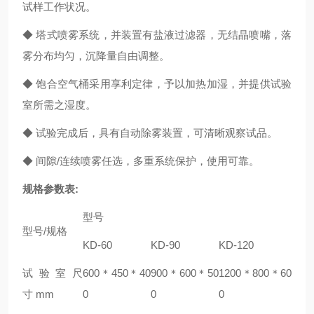
试样工作状况。
◆ 塔式喷雾系统，并装置有盐液过滤器，无结晶喷嘴，落
雾分布均匀，沉降量自由调整。
◆ 饱合空气桶采用享利定律，予以加热加湿，并提供试验
室所需之湿度。
◆ 试验完成后，具有自动除雾装置，可清晰观察试品。
◆ 间隙/连续喷雾任选，多重系统保护，使用可靠。
规格参数表:
型号
型号/规格
KD-60
KD-90
KD-120
试验室尺
600＊450＊40
900＊600＊50
1200＊800＊60
寸 mm
0
0
0