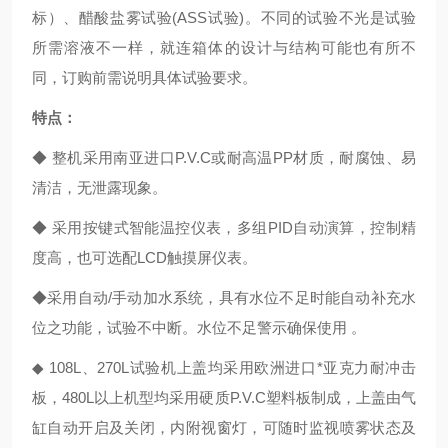
标）、醋酸盐雾试验(ASS试验)。不同的试验不光是试验
所需溶液不一样，就连箱体的设计与结构可能也有所不
同，订购前需说明具体试验要求。
特点：
◆ 整机采用南亚进口P.V.C或耐高温PP材质，耐腐蚀、易
清洁，无泄露现象。
◆ 采用按键式智能温控仪表，多组PID自动演算，控制精
度高，也可选配LCD触摸屏仪表。
◆采用自动/手动加水系统，具有水位不足时能自动补充水
位之功能，试验不中断。水位不足警示确保使用 。
◆ 108L、270L试验机上盖均采用欧洲进口*亚克力耐冲击
板，480L以上机型均采用硬质P.V.C塑料板制成，上盖由气
缸自动开启及关闭，内附视窗灯，可随时监视喷雾状态及