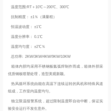
温度范围:RT＋10℃～200℃、300℃
抗制精度： ±1％（满量程）
恒温波动度： ±1℃
温度分辨率： 0.1℃
温度均匀度： ±2℃％
总功率: 2KW/3KW/4KW/9KW/10KW
箱体内胆均采用不锈钢板氩弧焊制作而成，箱体外胆采
优质钢板喷塑处理，造型美观新颖。
热风循环系统由能在高温下连续运转的风机和特殊风道
组成，工作室内温度均匀。
独立限温报警系统，超过限制温度即自动中断，保证实
验安全运行不发生意外。