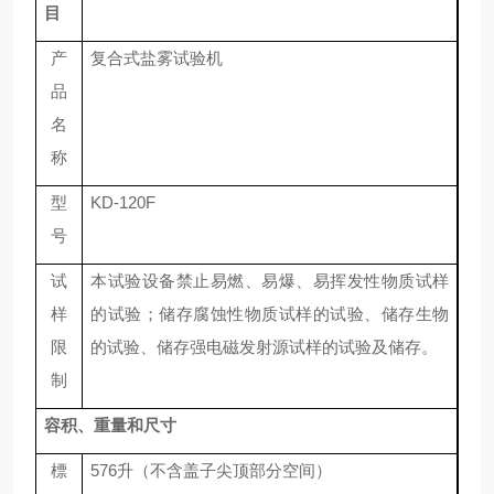
目
产
复合式盐雾试验机
品
名
称
型
KD-120F
号
试
本试验设备禁止易燃、易爆、易挥发性物质试样
样
的试验；储存腐蚀性物质试样的试验、储存生物
限
的试验、储存强电磁发射源试样的试验及储存。
制
容积、重量和尺寸
標
576
升
（
不含盖子尖顶部分空间
）