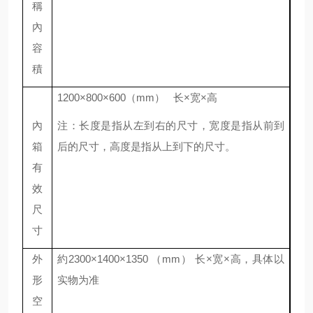
稱
內
容
積
12
00×
80
0×
6
0
0
（
mm
）
长
×
宽
×
高
內
注：
长度是指从左到右的尺寸，宽度是指从前到
箱
后的尺寸，高度是指从上到下的尺寸。
有
效
尺
寸
外
約
2
30
0
×1
40
0
×
1
35
0
（
mm
）
长
×
宽
×
高
，
具体以
形
实物为准
空