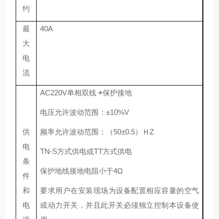
约
最
40
A
大
电
流
AC220V
单相双线
+
保护接地
电压允许波动范围：
±
10%V
供
频率允许波动范围：（
50
±
0.5
）Ｈ
Z
电
TN-S
方式供电或
TT
方式供电
条
保护地线接地电阻小于
4
Ω
件
和
要求用户在安装现场为设备配置相应容量的空气
电
或动力开关，并且此开关必须独立控制本设备使