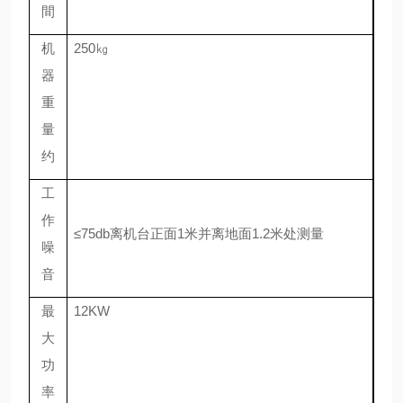
間
机
2
5
0
㎏
器
重
量
约
工
作
≤
7
5
db
离机台正面
1
米并离地面
1.2
米处测量
噪
音
最
1
2
KW
大
功
率