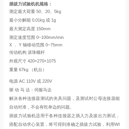
插拔力试验机机规格：
测定最大荷重
50、20、5kg
最小分解能
0.01kg 或 1g
最大测定高度
150mm
测定速度范围
0~100mm/min
X ． Y 轴移动范围 0~75mm
传动机构
滚珠螺杆
外观尺寸
420×270×1075
重量
67kg （机台）
电源
AC 110V 或 220V
驱
动
马
达：伺服马达
解决各种连接器测试的夹具问题，及测试时公母连接器能
自动对准，不会有吃单边的问题。
插拔力试验机适用于各种连接器之插入力及拔出力测试，
搭配自动求心装置，将可得到准确之插拔力试验，利用
WI