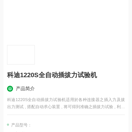
科迪1220S全自动插拔力试验机
产品简介
科迪1220S全自动插拔力试验机适用於各种连接器之插入力及拔
出力测试 , 搭配自动求心装置 , 将可得到准确之插拔力试验 , 利用
WINDOWS, 视窗中文画面设定 , 操作简单方便 , 且所有资料皆可
储存 （ 试验条件、位移曲线图、寿命曲线图、检查报表……等等
产品型号：
）