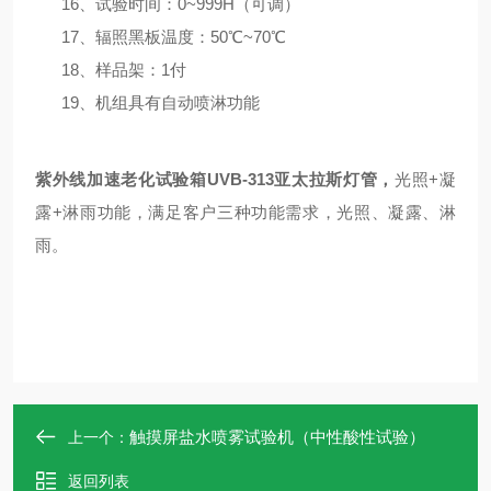
16、试验时间：0~999H（可调）
17、辐照黑板温度：50℃~70℃
18、样品架：1付
19、机组具有自动喷淋功能
紫外线加速老化试验箱UVB-313亚太拉斯灯管
，
光照+凝
露+淋雨功能，满足客户三种功能需求，光照、凝露、淋
雨
。
触摸屏盐水喷雾试验机（中性酸性试验）
上一个：
返回列表