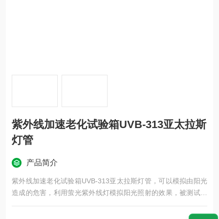
紫外线加速老化试验箱UVB-313亚太拉斯
灯管
产品简介
紫外线加速老化试验箱UVB-313亚太拉斯灯管，可以模拟由阳光
造成的危害，利用萤光紫外线灯模拟阳光照射的效果，被测试材
料放置于恒定温度下的光照中进行测试。用数天或数周的时间即
可重现户外数月或数年出现的危害。危害类型包括：褪色、变