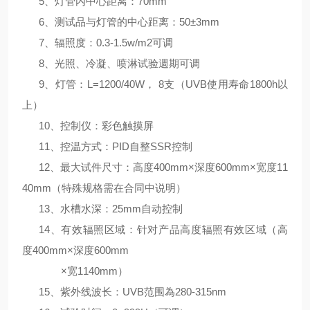
5、灯管内中心距离：70mm
6、测试品与灯管的中心距离：50±3mm
7、辐照度：0.3-1.5w/m2可调
8、光照、冷凝、喷淋试验週期可调
9、灯管：L=1200/40W， 8支（UVB
使用寿命1800h以
上）
10、控制仪：彩色触摸屏
11、控温方式：PID自整SSR控制
12、最大试件尺寸：高度400mm×深度600mm×宽度11
40mm（特殊规格需在合同中说明）
13、水槽水深：25mm自动控制
14、有效辐照区域：针对产品高度辐照有效区域（高
度400mm×深度600mm
×宽1140mm）
15、紫外线波长：UVB范围為280-315nm