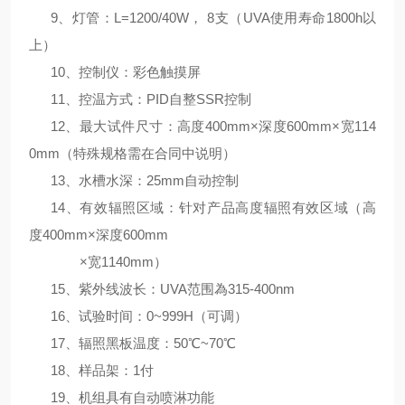
9、灯管：L=1200/40W， 8支（UVA使用寿命1800h以
上）
10、控制仪：彩色触摸屏
11、控温方式：PID自整SSR控制
12、最大试件尺寸：高度400mm×深度600mm×宽114
0mm（特殊规格需在合同中说明）
13、水槽水深：25mm自动控制
14、有效辐照区域：针对产品高度辐照有效区域（高
度400mm×深度600mm
×宽1140mm）
15、紫外线波长：UVA范围為315-400nm
16、试验时间：0~999H（可调）
17、辐照黑板温度：50℃~70℃
18、样品架：1付
19、机组具有自动喷淋功能