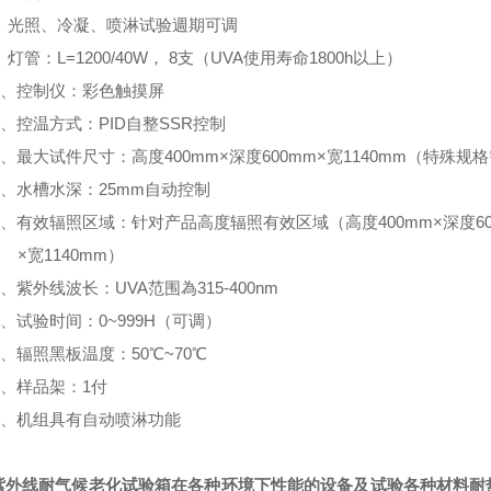
、光照、冷凝、喷淋试验週期可调
、灯管：L=1200/40W， 8支（UVA使用寿命1800h以上）
0、控制仪：彩色触摸屏
1、控温方式：PID自整SSR控制
2、最大试件尺寸：高度400mm×深度600mm×宽1140mm（特殊
3、水槽水深：25mm自动控制
4、有效辐照区域：针对产品高度辐照有效区域（高度400mm×深度60
×宽1140mm）
5、紫外线波长：UVA范围為315-400nm
6、试验时间：0~999H（可调）
7、辐照黑板温度：50℃~70℃
8、样品架：1付
9、机组具有自动喷淋功能
紫外线耐气候老化试验箱
在各种环境下性能的设备及试验各种材料耐