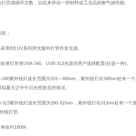
执行完成循环次数，以此来评估一些材料或工业品的耐气候性能。
系统：
光源采用8支UV系列荧光紫外灯管作发光源。
合标准灯管有UVA-340、UVB-313光源供用户选择配置(任选一种)。
VA-340紫外线灯波长范围为315～400nm，紫外线灯在340nm处
模拟夏天正中午日光照射后的情况。
VB-313紫外线灯波长范围为280-315nm，紫外线灯在313nm处
紫外线灯管。
管寿命约1800h