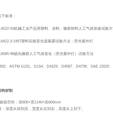
如下标准：
T14522-93机械工业产品用塑料、涂料、橡胶材料人工气候加速试验方
T16422.3-1997塑料实验室光源暴露试验方法：荧光紫外灯
T16585-96硫化橡胶人工气候老化（荧光紫外灯）试验方法
4892、ASTM G151、G154、D4329、D4587、D4799、SAE J2020
结构材制
验箱空间：深600×宽1140×高600mm
注：深度从前到后，宽度从左到右，高度从上到下。