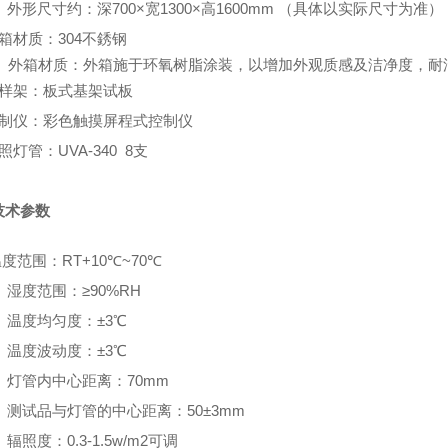
、
外形尺寸约：深700×宽1300×高1600mm （具体以实际尺寸为准）
箱材质：304不銹钢
外箱材质：外箱施于环氧树脂涂装，以增加外观质感及洁净度，耐
试样架：板式基架试板
控制仪：彩色触摸屏程式控制仪
照灯管：UVA-340 8支
技术参数
度范围：RT+10℃~70℃
、湿度范围：≥90%RH
、温度均匀度：±3℃
、温度波动度：±3℃
、灯管内中心距离：70mm
、测试品与灯管的中心距离：50±3mm
、辐照度：0.3-1.5w/m2可调