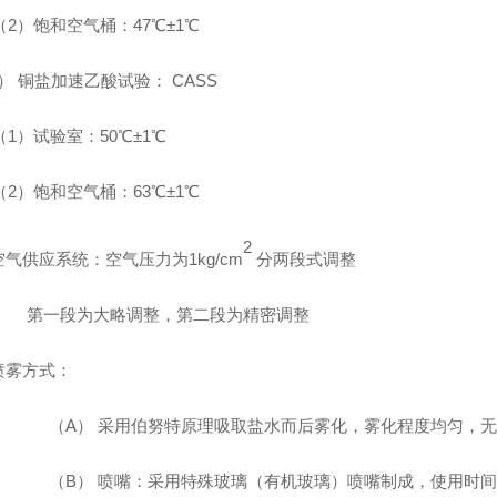
（2）饱和空气桶：47℃±1℃
） 铜盐加速乙酸试验： CASS
（1）试验室：50℃±1℃
（2）饱和空气桶：63℃±1℃
2
气供应系统：空气压力为1kg/cm
分两段式调整
第一段为大略调整，第二段为精密调整
喷雾方式：
（A） 采用伯努特原理吸取盐水而后雾化，雾化程度均匀，
（B） 喷嘴：采用特殊玻璃（有机玻璃）喷嘴制成，使用时间