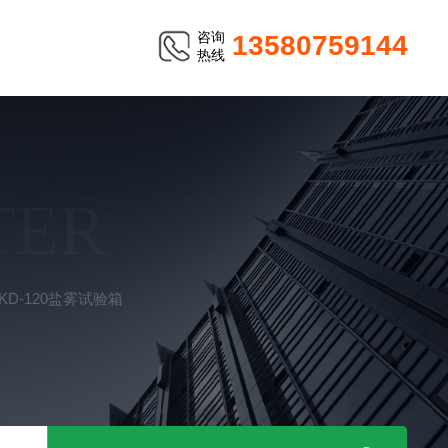
咨询
13580759144
热线
TER
D-120盐雾试验箱