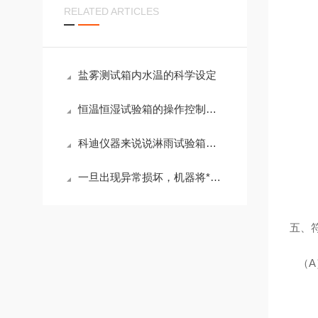
RELATED ARTICLES
盐雾测试箱内水温的科学设定
恒温恒湿试验箱的操作控制分析
科迪仪器来说说淋雨试验箱配电箱清洁、外箱清洁及注意事项
一旦出现异常损坏，机器将*摆工，不论是压缩机厂商还是设备厂商都很重视
五、符
（A