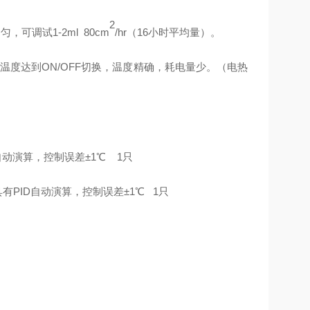
2
，可调试1-2ml
80cm
/hr（16小时平均量）。
度达到ON/OFF切换，温度精确，耗电量少。（电热
D自动演算，控制误差±1℃ 1只
具有PID自动演算，控制误差±1℃ 1只