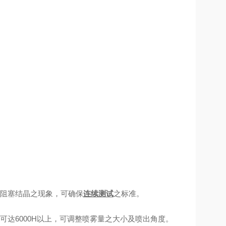
无阻塞结晶之现象，可确保
连续测试
之标准。
可达6000H以上，可调整喷雾量之大小及喷出角度。