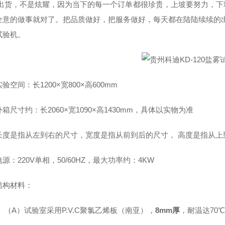
出货，不是炫耀，因为当下的每一个订单都很珍贵，上坡要努力，下
全意的做事就对了。把品质做好，把服务做好，每天都在陆陆续续的出货
试验机。
验空间：长1200×宽800×高600mm
箱尺寸约：长2060×宽1090×高1430mm，具体以实物为准
长度是指从左到右的尺寸，宽度是指从前到后的尺寸， 高度是指从上
源：220V单相，50/60HZ，最大功率约：4KW
结构材料：
（A）
试验室采用P.V.C聚氯乙烯板（南亚），
8mm厚
，
耐温达70℃