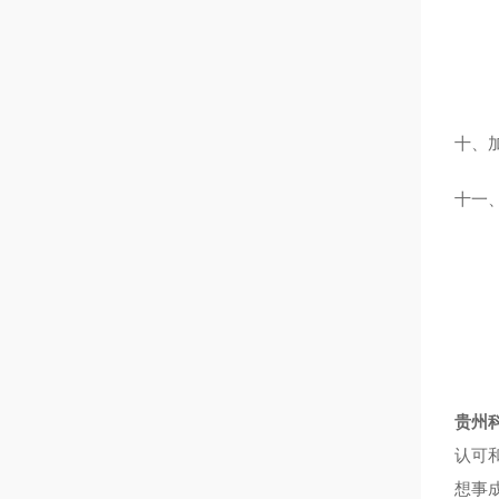
十、
十一
贵州科
认可
想事