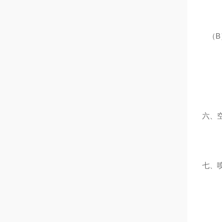
（
B
六、空
七、