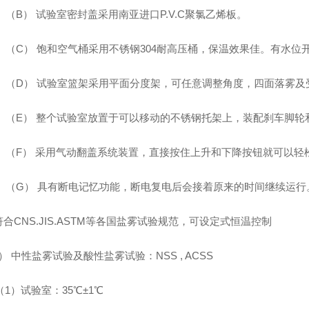
（B） 试验室密封盖采用南亚进口P.V.C聚氯乙烯板。
（C） 饱和空气桶采用不锈钢304耐高压桶，保温效果佳。有水
（D） 试验室篮架采用平面分度架，可任意调整角度，四面落雾及
（E） 整个试验室放置于可以移动的不锈钢托架上，装配刹车脚
（F） 采用气动翻盖系统装置，直接按住上升和下降按钮就可以轻
（G） 具有断电记忆功能，断电复电后会接着原来的时间继续运行
合CNS.JIS.ASTM等各国盐雾试验规范，可设定式恒温控制
） 中性盐雾试验及酸性盐雾试验：NSS , ACSS
（1）试验室：35℃±1℃