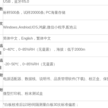
USB，蓝牙®5.0
数
标样500条，试样20000条; PC海量存储
支
Windows,Andriod,IOS,鸿蒙,微信小程序,配色云
简体中文，English，繁体中文
温
0~40℃，0~85%RH（无凝露），海拔：低于2000m
围
温
-20~50℃，0~85%RH（无凝露）
围
附
电源适配器、数据线、说明书、品质管理软件(下载)、校正盒、保
附
微型打印机、粉末测试盒
*白板校准后以5秒间隔测量白板30次标准偏差；