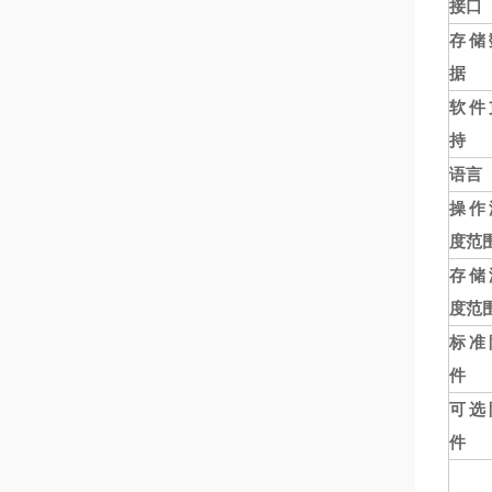
接口
存储
据
软件
持
语言
操作
度范
存储
度范
标准
件
可选
件