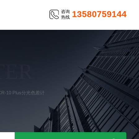
咨询
13580759144
热线
TER
-10 Plus分光色差计