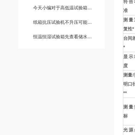
符合
今天小编对于高低温试验箱的实地安装提出以下几点建议，大家要遵循以下几点
准
测量
纸箱抗压试验机不升压可能由多种原因造成，以下是一些常见的原因及解决方法
复性*
恒温恒湿试验箱先查看储水箱中是否有充足的水，倘若水少了就务必加纯净水
台间差
*
显示
度
测量/
明口径
**
测量
标
光源