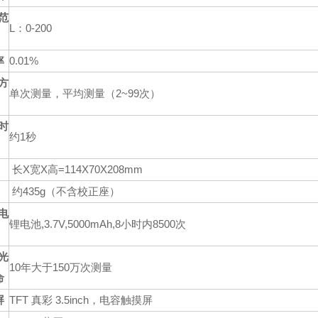
范
L：0-200
率
0.01%
方
单次测量，平均测量（2~99次）
时
约1秒
长X宽X高=114X70X208mm
约435g（不含校正座）
电
锂电池,3.7V,5000mAh,8小时内8500次
光
10年大于150万次测量
命
屏
TFT 真彩 3.5inch，电容触摸屏