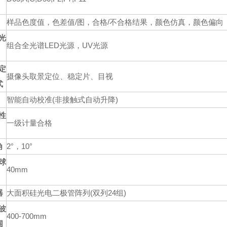
样品色度值，色差值/图，合格/不合格结果，颜色仿真，颜色偏向
光
组合全光谱LED光源，UV光源
定
摄像头取景定位、稳定片、目视
式
智能自动校准(非接触式自动升降)
性
一级计量合格
角
2°，10°
球
40mm
器
大面积硅光电二极管阵列(双列24组)
波
400-700mm
围