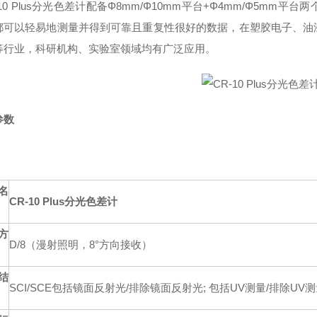
10 Plus分光色差计配备Φ8mm/Φ10mm平台+Φ4mm/Φ5m
都可以轻易地测量并得到可靠且重复性很好的数据，在塑胶电子、油
等行业，科研机构、实验室领域均有广泛应用。
参数
名
CR-10 Plus分光色差计
方
D/8（漫射照明，8°方向接收）
结
SCI/SCE包括镜面反射光/排除镜面反射光; 包括UV测量/排除UV