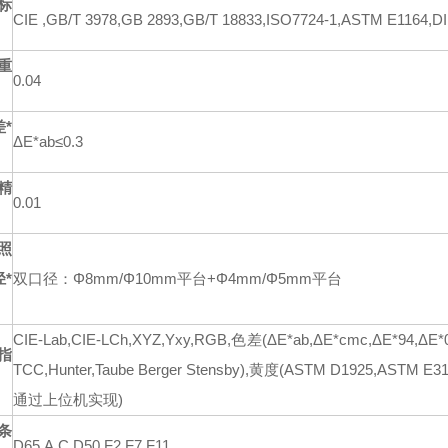
标
CIE ,GB/T 3978,GB 2893,GB/T 18833,ISO7724-1,ASTM E1164,DIN
重
0.04
*
ΔE*ab≤0.3
精
0.01
照
*
双口径：Φ8mm/Φ10mm平台+Φ4mm/Φ5mm平台
CIE-Lab,CIE-LCh,XYZ,Yxy,RGB,色差(ΔE*ab,ΔE*cmc,ΔE*94,ΔE*
指
TCC,Hunter,Taube Berger Stensby),黄度(ASTM D1925,AS
通过上位机实现)
条
D65,A,C,D50,F2,F7,F11