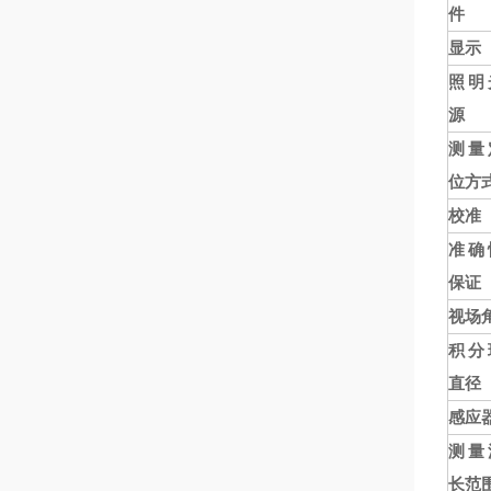
件
显示
照明
源
测量
位方
校准
准确
保证
视场
积分
直径
感应
测量
长范