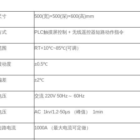
尺寸
500(宽)×500(深)×
6
00(高)mm
方式
PLC触摸屏控制 + 无线遥控器短路动作指令
范围
RT+10℃
~85
℃(可调）
波动度
±0.5℃
偏差
±2℃
电压
交流
220V 50Hz～ 60Hz
电压
AC 1kv/1.2-50μs （峰值） 1min
短路电流
1000A
（最大电流可定做）