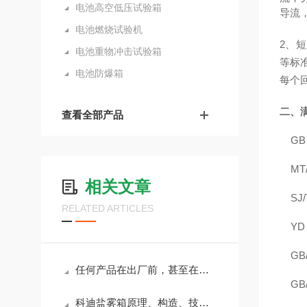
电池高空低压试验箱
导流
电池燃烧试验机
2、
短
电池重物冲击试验箱
等标
电池防爆箱
每个回
二、
查看全部产品
G
MT
相关文章
SJ
RELATED ARTICLES
Y
GB
任何产品在出厂前，甚至在研发阶段就要做各种测试，盐雾测试箱就是如此
GB
科迪盐雾箱原理、构造、技术参数