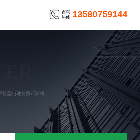
咨询
13580759144
热线
TER
温控型电池短路试验机