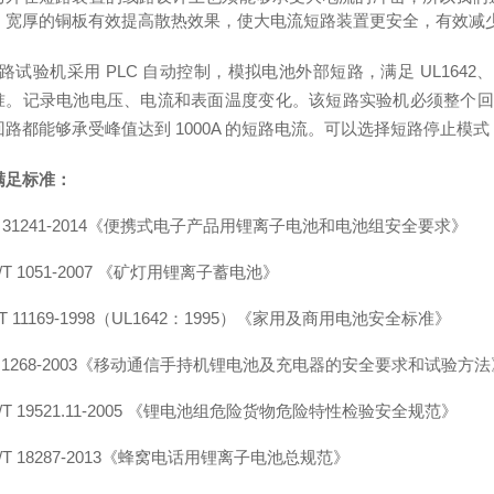
，宽厚的铜板有效提高散热效果，使大电流短路装置更安全，有效减
路试验机采用
PLC 自动控制，模拟电池外部短路，满足 UL1642、U
准。记录电池电压、电流和表面温度变化。该短路实验机必须整个回路（
路都能够承受峰值达到 1000A 的短路电流。
可
以选择短路停止模式
满足标准：
B 31241-2014《便携式电子产品用锂离子电池和电池组安全要求》
/T 1051-2007 《矿灯用锂离子蓄电池》
/T 11169-1998（UL1642：1995）《家用及商用电池安全标准》
D 1268-2003《移动通信手持机锂电池及充电器的安全要求和试验方法
/T 19521.11-2005 《锂电池组危险货物危险特性检验安全规范》
/T 18287-2013《蜂窝电话用锂离子电池总规范》