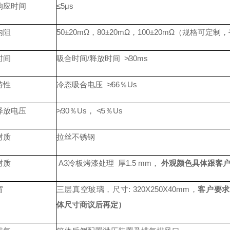
响应时间
≤5μs
内阻
50
±
20mΩ，80
±
20mΩ，100
±
20mΩ（规格可定制
时间
吸合时间
/释放时间 ≯30ms
特性
冷态吸合电压
≯66％Us
释放电压
≯30％Us， ≮5％Us
材质
拉丝不锈钢
材质
A3冷板烤漆处理
厚
1.5 mm
，
外观颜色具体跟客
窗
三层真空玻璃，尺寸
: 320X250X40mm，
客户要求
体尺寸商议后再定）