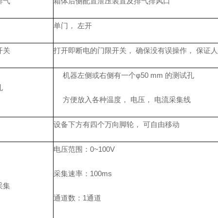
排气
箱体后侧配置泄压装置及排气排风口
单门，
左开
开关
打开即断电的门限开关，
确保没有误操作，
保证人
机器
左侧或
右侧有一个
φ
50 mm 的测试孔
孔
方便放入各种温度，
电压，
电流采集线
设备下方有四个万向脚轮，
可自由移动
电压范围：
0~100V
采集速率：
100ms
采集
通道数：
1通道