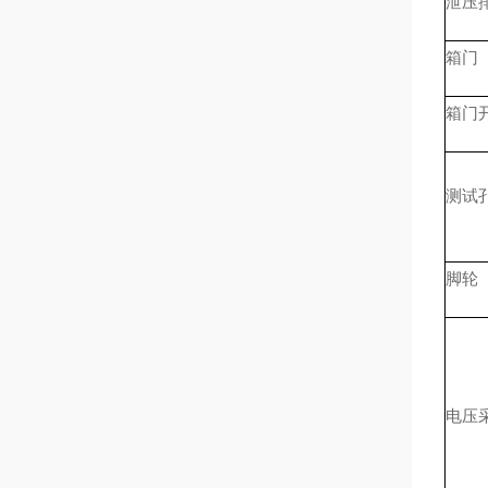
泄压
箱门
箱门
测试
脚轮
电压