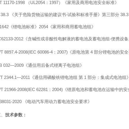
/T 11170-1998 （UL2054：1997）《家用及商用电池安全标准》
 38.3 《关于危险货物运输的建议书-试验和标准手册》第三部分 38.3
L 1642《锂电池标准》2054《家用和商用蓄电池组》
EC62133-2012《含碱性或非酸性电解液的蓄电池及蓄电池组-便
T 8897.4-2008
(
IEC 60086-4：2007
)
《原电池第
4 部分锂电池的安
B 032—2009《通信用后备式锂离子电池组》
/T 2344.1—2011《通信用磷酸铁锂电池组 第 1 部分：集成式电池组
T 21966-2008
(
IEC 62281：2004
)《
锂原电池和蓄电池在运输中的安
38031-2020 《电动汽车用动力蓄电池安全要求》
三、
技术参数：