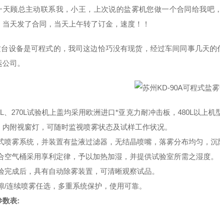
一天顾总主动联系我，小王，上次说的盐雾机您做一个合同给我吧
！当天发了合同，当天上午转了订金，速度！！
台设备是可程式的，我司这边恰巧没有现货，经过车间同事几天的
运公司。
08L、270L试验机上盖均采用欧洲进口*亚克力耐冲击板，480L以上
，内附视窗灯，可随时监视喷雾状态及试样工作状况。
塔式喷雾系统，并装置有盐液过滤器，无结晶喷嘴，落雾分布均匀，沉
饱合空气桶采用享利定律，予以加热加湿，并提供试验室所需之湿度。
试验完成后，具有自动除雾装置，可清晰观察试品。
间隙/连续喷雾任选，多重系统保护，使用可靠。
数表: