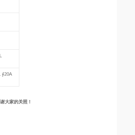
L
 ∮20A
感谢大家的关照！