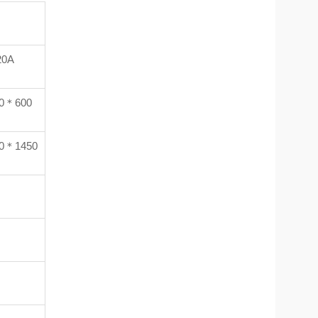
20A
0＊600
0＊1450