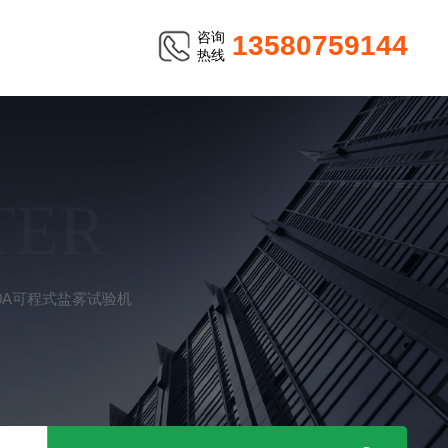
咨询
13580759144
热线
TER
90A可程式盐雾试验机