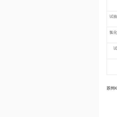
试
氯
苏州