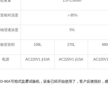
喷雾量
1.0~2.0ml/h
验室相对湿度
＞85%
化钠溶液浓度
5%
试验室容积
108L
270L
480
电源
AC220V1 ∮10A
AC220V1 ∮15A
AC220V1
KD-90A可程式盐雾试验机，设备已经开始使用了，客户反馈很好，