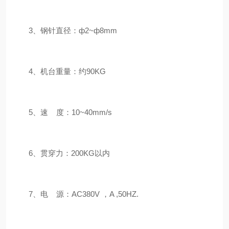
3、钢针直径：ф2~ф8mm
4、机台重量：约90KG
5、速 度：10~40mm/s
6、贯穿力：200KG以内
7、电 源：AC380V ，A ,50HZ.