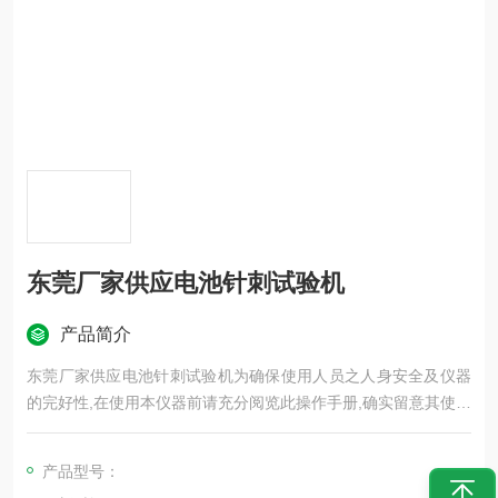
东莞厂家供应电池针刺试验机
产品简介
东莞厂家供应电池针刺试验机为确保使用人员之人身安全及仪器
的完好性,在使用本仪器前请充分阅览此操作手册,确实留意其使用
上的注意事项。本操作手册详细介绍此仪器之设计原理、依据标
准、构造、操作规范、保养、可能故障的情形及排除方法、电气
产品型号：
图等内容。在本操作手册中如有提及之各种 “试验规定"“标准"时