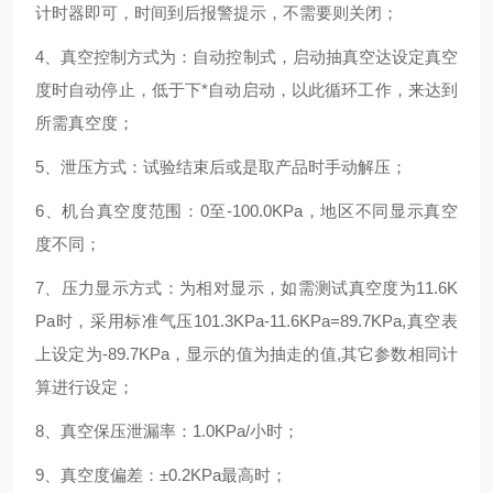
计时器即可，时间到后报警提示，不需要则关闭；
4
、真空控制方式为：自动控制式，启动抽真空达设定真空
度时自动停止，低于下*自动启动，以此循环工作，来达到
所需真空度；
5
、泄压方式：试验结束后或是取产品时手动解压；
6
、机台真空度范围：
0
至
-100.0KPa
，地区不同显示真空
度不同；
7
、压力显示方式：为相对显示，如需测试真空度为
11.6K
Pa
时，采用标准气压
101.3KPa-11.6KPa=89.7KPa,
真空表
上设定为
-89.7KPa
，显示的值为抽走的值
,
其它参数相同计
算进行设定；
8
、真空保压泄漏率：
1.0KPa/
小时；
9
、真空度偏差：
±0.2KPa
最高时；