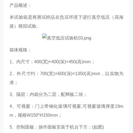
产品概述：
本试验箱是将测试样品在负压环境下进行真空低压（高海
拔）模拟试验。
箱体规格：
1
、内尺寸：
400(
宽
)×400(
深
)×450(
高
)mm
；
2
、外尺寸约：
700(
宽
)×600(
深
)×1350(
高
)mm
，以实物为
准；
3
、隔层：内箱分为二层，配网板二块；
4
、可视窗：门上带钢化玻璃可视窗
,
可视窗玻璃厚度
19m
m
，规格
W150*H150mm
；
5
、控制面板：操作面板安装于机台下方；
(
如图
)