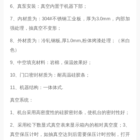
6
、真泵安装：真空内置于机器下部；
7
、内材质为：
304#
不锈钢工业板，厚为
3.0mm
，内部加
强处理，抽真空不变形；
8
、外材质为：冷轧钢板
,
厚
1.0mm,
粉体烤漆处理；（米白
色）
9
、中空填充材料：岩棉，保温效果好；
10
、门口密封材质为：耐高温硅胶条；
11
、机器结构：一体体式
.
真空系统：
1
、机台采用高密度性的硅胶密封条，使机台的密封性好；
2
、采用松下数显式真空表来显示箱内的相对真空度；
3
、
真空保压计时，如抽真空达到后需要保压计时控制，打开