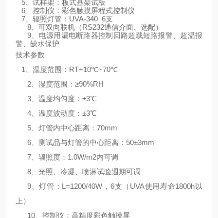
5、试样架：板式基架试板
6、控制仪：彩色触摸屏程式控制仪
7、辐照灯管：UVA-340 6支
8、可双向联机（RS232通信介面、选配）
9、电源用漏电断路器控制回路超载短路报警、超温报
警、缺水保护
技术参数
1、温度范围：RT+10℃~70℃
2、湿度范围：≥90%RH
3、温度均匀度：±3℃
4、温度波动度：±3℃
5、灯管内中心距离：70mm
6、测试品与灯管的中心距离：50±3mm
7、辐照度：1.0W/m2内可调
8、光照、冷凝、喷淋试验週期可调
9、灯管：L=1200/40W，6支（UVA使用寿命1800h以
上）
10、控制仪：高精度彩色触摸屏