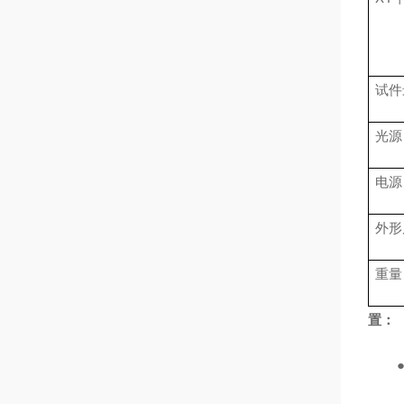
试件
光源
电源
外形
重量
置：