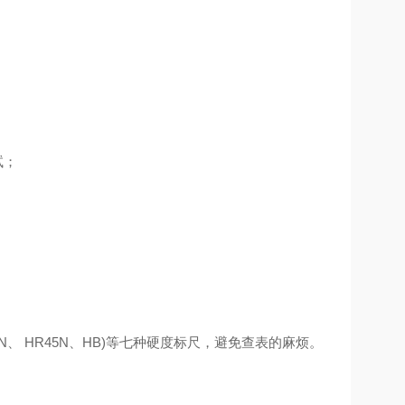
试；
N
、
HR45N
、
HB)
等七种硬度标尺，避免查表的麻烦。