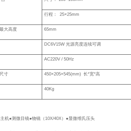
行程：
25
×
25mm
最大高度
65mm
DC6V15W
光源亮度连续可调
AC220V / 50Hz
尺寸
450
×
205
×
545(mm)
长
*
宽
*
高
40Kg
●主机●测微目镜●物镜（
10X/40X
）●显微维氏压头