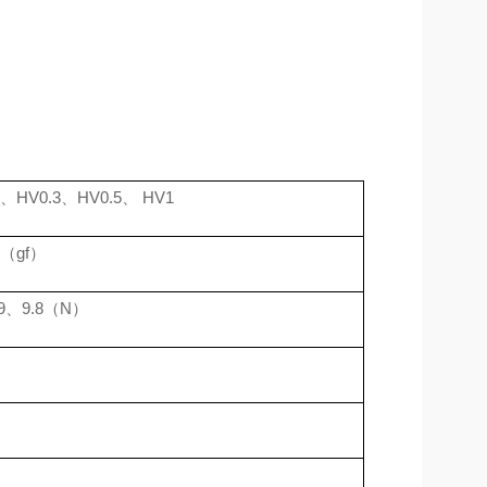
、
HV0.3
、
HV0.5
、
HV1
（
gf
）
9
、
9.8
（
N
）