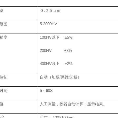
率
０
.
２５ｕｍ
量范围
5-3000HV
精度
100HV
以下
±
5%
200HV
±
3%
400HV
以上
±
2%
控制
自动（加载
/
保荷
/
卸载）
时间
5
～
60S
值
人工测量，仪器自动计算，显示结果。
平台
尺寸：
100
×
100mm