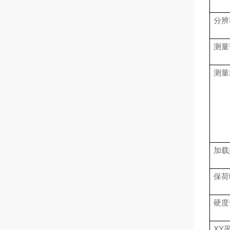
分辨
测
测量
加载
保荷
硬度
XY