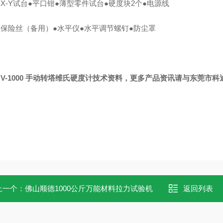
●
X-Y
试台●平口钳●薄型零件试台●硬度块
2
个●电源线
●保险丝（备用）●水平仪●水平调节螺钉●防尘罩
HV-1000 手动转塔维氏硬度计技术资料，更多产品资讯请与东莞市
上一个：
佛山顺德1000公斤万能材料拉力试验机
返回列表