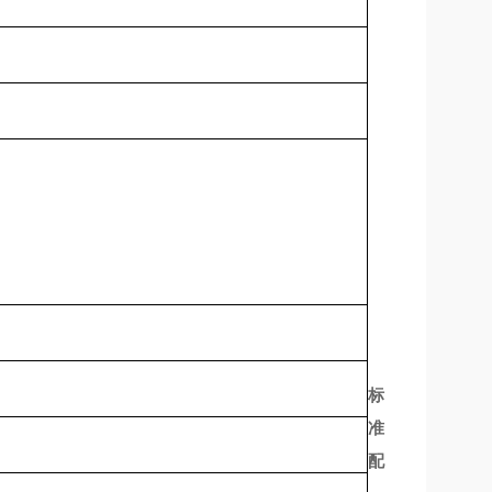
标
准
配