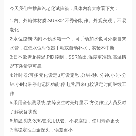
今天我们主推蒸汽老化试验箱，具体内容大家看下文：
1:内、外箱体材质:SUS304不秀钢制作。外观美观，不易
老化
2:水位控制:内附不锈水箱一个，可手动加水也可外接自来
水管，在低水位时仪器手动或自动补水，实验不中断
3:日本欧姆龙控温.PID控制，SSR输出.温度更准确.高温情
况下质量更可靠
4:计时器:可多元化设定,(可设定秒,分钟-秒. 分钟,小时-分
钟.小时.)带停电记忆功能.停电后,再来电按设定时间继续工
作
5:采用全侦测系统,故障发生时亮灯显示,方便作业人员及时
了解设备状况
6:加温系统:发热管采用钛管。不易腐蚀，使用寿命更长
7:高稳定性白金探头，误差更小