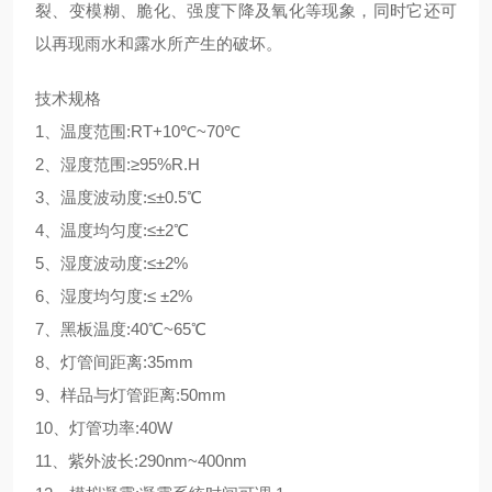
裂、变模糊、脆化、强度下降及氧化等现象，同时它还可
以再现雨水和露水所产生的破坏。
技术规格
1、温度范围:RT+10℃~70℃
2、湿度范围:≥95%R.H
3、温度波动度:≤±0.5℃
4、温度均匀度:≤±2℃
5、湿度波动度:≤±2%
6、湿度均匀度:≤ ±2%
7、黑板温度:40℃~65℃
8、灯管间距离:35mm
9、样品与灯管距离:50mm
10、灯管功率:40W
11、紫外波长:290nm~400nm