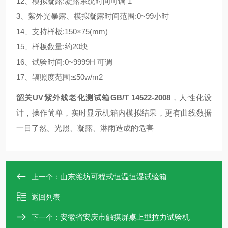
12、模拟凝露:凝露系统时间可调 1
3、紫外光暴露、模拟凝露时间范围:0~99小时
14、支持样板:150×75(mm)
15、样板数量:约20块
16、试验时间:0~9999H 可调
17、辐照度范围:≤50w/m2
韶关UV紫外线老化测试箱GB/T 14522-2008
，
人性化设
计，操作简单，实时显示机箱内模拟结果，更有曲线数据
一目了然。光照、凝露、淋雨造成的危害
山东潍坊可程式恒温恒湿试验箱
上一个：
返回列表
安徽省安庆市触摸屏桌上型拉力试验机
下一个：