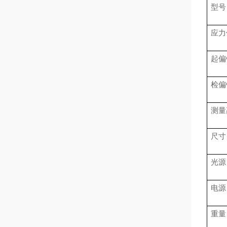
型号
应力
起偏
检偏
测量
尺寸
光源
电源
重量