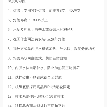
温度均匀性
4
、灯管：专用紫外灯管、两排共
8
支、
40W/
支
5
、灯管寿命：
1800h
以上
6
、水源及耗量：自来水或蒸馏水约
8
升
/
天
7
、在工作室两边共安装
8
支紫外灯管
8
、加热方式為内胆水槽式加热、升温快、温度分佈均匀
9
、箱盖為双向翻盖式、关闭轻鬆自如
10
、内胆水位自动补水、防止加热管空烧损坏
11
、试样架由不銹钢或铝合金製成
12
、机组底部採用高品质
PU
活动轮固定
13
、排水系统使用
U
型积沉装置排水
14
、试样品表面与紫外灯平面相平行