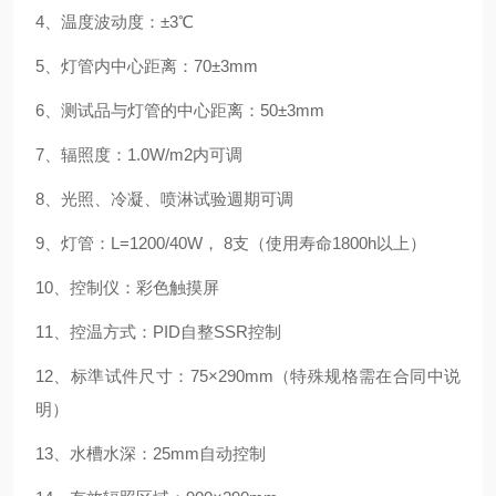
4
、温度波动度：±
3
℃
5
、灯管内中心距离：
70
±
3mm
6
、测试品与灯管的中心距离：
50
±
3mm
7
、辐照度：
1.0W/m2
内可调
8
、光照、冷凝、喷淋试验週期可调
9
、灯管：
L=1200/40W
，
8
支（使用寿命
1800h
以上）
10
、控制仪：彩色触摸屏
11
、控温方式：
PID
自整
SSR
控制
12
、标準试件尺寸：
75
×
290mm
（特殊规格需在合同中说
明）
13
、水槽水深：
25mm
自动控制