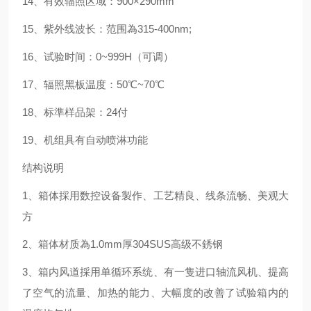
14
、有效辐照区域：
900
×
290mm
15
、紫外线波长：范围為
315-400nm;
16
、试验时间：
0~999H
（可调）
17
、辐照黑板温度：
50
℃
~70
℃
18
、标準样品架：
24
付
19
、机组具有自动喷淋功能
结构说明
1
、箱体採用数控设备製作、工艺精良、线条流畅、美观大
方
2
、箱体材质為
1.0mm
厚
304SUS
高级不銹钢
3
、箱内风道採用单循环系统、有一隻进口轴流风机、提高
了空气的流量、加热的能力、大幅度的改善了试验箱内的