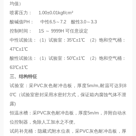
均值）
喷雾压力： 1.00±0.01kgf/cm²
酸碱值PH： 中性6.5～7.2 酸性3.0～3.3
控制时间： 1S ～ 9999H 可任意设定
中性试验法：（1）试验室：35℃±1℃ （2）饱和空气桶：
47℃±1℃
酸性试验法：（1）试验室：50℃±1℃ （2）饱和空气桶：
63℃±1℃
三、结构特征
试验室：采PVC灰色耐冲击板，厚度5m/m,耐温可达到8
0℃（试验室密封采用水密封方式，保证箱内腐蚀气体不泄
露)
恒温水槽：采PVC灰色耐冲击板，厚度5m/m，并附自动水
位控制器，免除人工加水之不便。
试药补充桶：隐藏式附水位表，采PVC灰色耐冲击板，厚