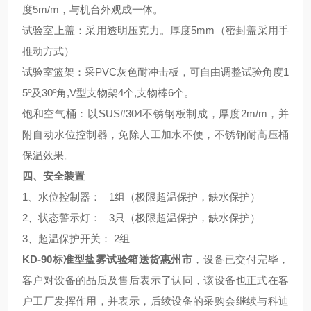
度5m/m，与机台外观成一体。
试验室上盖：采用透明压克力。厚度5mm（密封盖采用手
推动方式）
试验室篮架：采PVC灰色耐冲击板，可自由调整试验角度1
5º及30º角,V型支物架4个,支物棒6个。
饱和空气桶：以SUS#304不锈钢板制成，厚度2m/m，并
附自动水位控制器，免除人工加水不便，不锈钢耐高压桶
保温效果。
四、安全装置
1、水位控制器： 1组（极限超温保护，缺水保护）
2、状态警示灯： 3只（极限超温保护，缺水保护）
3、超温保护开关： 2组
KD-90标准型盐雾试验箱送货惠州市
，
设备已交付完毕，
客户对设备的品质及售后表示了认同，该设备也正式在客
户工厂发挥作用，并表示，后续设备的采购会继续与科迪