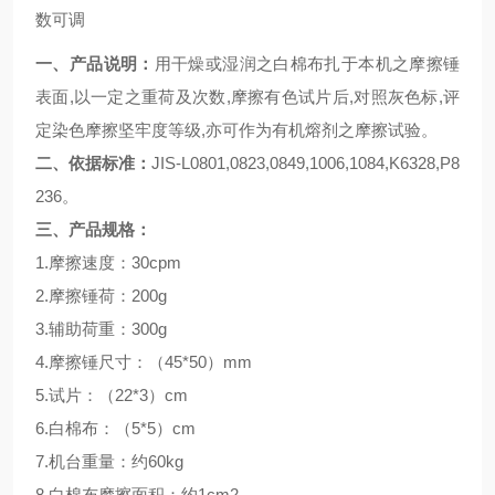
数可调
一、产品说明：
用干燥或湿润之白棉布扎于本机之摩擦锤
表面,以一定之重荷及次数,摩擦有色试片后,对照灰色标,评
定染色摩擦坚牢度等级,亦可作为有机熔剂之摩擦试验。
二、依据标准：
JIS-L0801,0823,0849,1006,1084,K6328,P8
236。
三、产品规格：
1.摩擦速度：30cpm
2.摩擦锤荷：200g
3.辅助荷重：300g
4.摩擦锤尺寸：（45*50）mm
5.试片：（22*3）cm
6.白棉布：（5*5）cm
7.机台重量：约60kg
8.白棉布摩擦面积：约1cm2