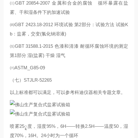
㈢GBT 20854-2007 金属和合金的腐蚀 循环暴露在盐
雾、干和湿条件下的加速试验
㈣GBT 2423.18-2012 环境试验 第2部分：试验方法 试验K
b：盐雾，交变(氯化钠溶液)
㈤GBT 31588.1-2015 色漆和清漆 耐循环腐蚀环境的测定
第1部分 湿(盐雾) 干燥 湿气
㈥ASTM_G85-09
（七）STJLR-52265
以上标准都可以满足，可以参考科迪仪器相关专题文章。
喷雾25ူ度，湿度95%，6H——转换2.5H——温度50，湿
度70%，16H。24小时为一个循环