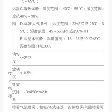
+5～65℃；
温湿
C.湿热试验：温度范围： 40℃～55 ℃；湿度范围 :
度范
40%～98%；
围
D.标准大气条件：温度范围：23±2℃或 15℃～3
5℃； 湿度范围：45～55%RH或≤50%RH
E.冷凝水试验：温度范围： 18～28或40 ℃±3℃；
湿度范围 : 约100%
均匀
≤±2℃/
度
波动
≤±0.5℃
技
度
术
盐雾
指
沉降
1～3ml/80cm2.h
标
量
喷雾
气流喷雾，挡板/塔式任选；连续喷雾/间隙喷雾可