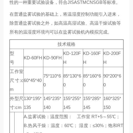
性的一种重要试验设备，符合JISASTMCNSGB等标准。
在普通盐雾试验的基础上，将温湿度控制功能引入进来，
除普通盐雾试验之外，如高温高湿试验、高温干燥试验等
所有的温湿度环境均可以在盐雾试验机内模拟完成。
技术规格
型
KD-120F
KD-160F
KD-200F
KD-60FH
KD-90FH
号
H
H
H
工作室
75*110*6
85*130*6
85*160*6
90*200*6
尺寸:c
60*45*40
0
0
0
0
m
外型尺
130*195*
145*235*
155*255*
155*285*
160*325*
寸:cm
135
140
145
145
150
A.盐雾试验：温度范围： 工作室 RT+5～55℃；
B.热风干燥：温度：60℃； 湿度：≤30%；饱和RT