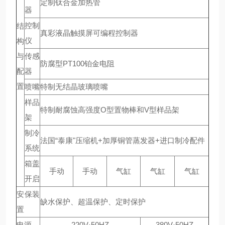
定制钛合金加热管
器
控制
结
真彩液晶触摸屏可编程控制器
仪
构
与
传感
防腐型PT100铂金电阻
配
器
置
喷嘴
特制无结晶玻璃喷嘴
样品
特制耐腐蚀高强度O型置物棒和V型样品架
架
制冷
法国“泰康"压缩机+加厚铜管蒸发器+进口制冷配件
系统
箱盖
手动
手动
气缸
气缸
气缸
开启
安保装
缺水保护、超温保护、定时保护
置
电源
220V·50HZ
380V·50HZ