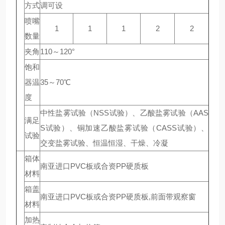
方式
调可设
喷嘴
1
1
1
2
2
数量
夹角
110～120°
饱和
器温
35～70℃
度
中性盐雾试验（NSS试验）、乙酸盐雾试验（AAS
满足
S试验）、铜加速乙酸盐雾试验（CASS试验）、
试验
交变盐雾试验、恒温恒湿、干燥、冷凝
箱体
南亚进口PVC板或合资PP硬质板
材料
箱盖
南亚进口PVC板或合资PP硬质板,前面带观察窗
材料
加热