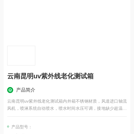
云南昆明uv紫外线老化测试箱
产品简介
云南昆明uv紫外线老化测试箱内外箱不锈钢材质，风道进口轴流
风机，喷淋系统自动喷水，喷水时间水压可调，接地缺少超温保
护，带超载短路电路器，控制回路超载报警，液晶智能触摸屏控
制，采用不锈钢材架子等。
产品型号：