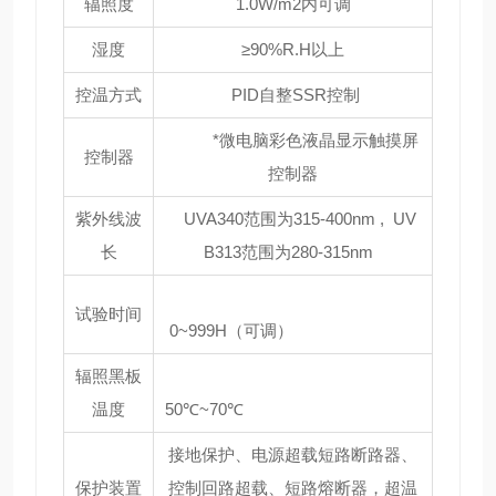
辐照度
1.0W/m2内可调
湿度
≥90%R.H以上
控温方式
PID自整SSR控制
*微电脑彩色液晶显示触摸屏
控制器
控制器
紫外线波
UVA340范围为315-400nm , UV
长
B313范围为280-315nm
试验时间
0~999H（可调）
辐照黑板
温度
50℃~70℃
接地保护、电源超载短路断路器、
保护装置
控制回路超载、短路熔断器，超温