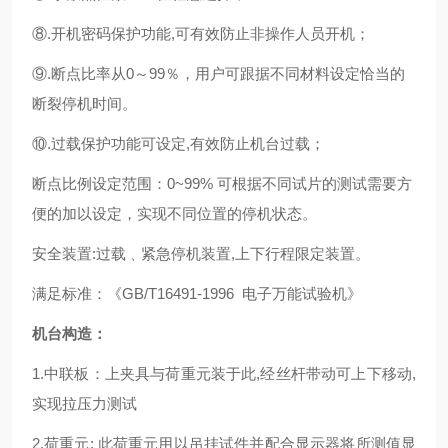
⑧.开机密码保护功能,可有效防止非操作人员开机；
⑨.断点比率从0～99％，用户可跟据不同材料设定恰当的
断裂停机时间。
⑩.过载保护功能可设定,有效防止机台过载；
断点比例设定范围：0~99% 可根据不同试片的测试需要方
便的加以设定，实现不同位置的停机状态。
安全装置:过载﹑紧急停机装置,上下行程限定装置。
满足标准：《GB/T16491-1996 电子万能试验机》
机台构造：
1.中联板：上夹具与荷重元装于此,经丝杆带动可上下移动,
实现拉压力测试
2.荷重元: 此荷重元用以吊挂试件并配合显示器将所测值显