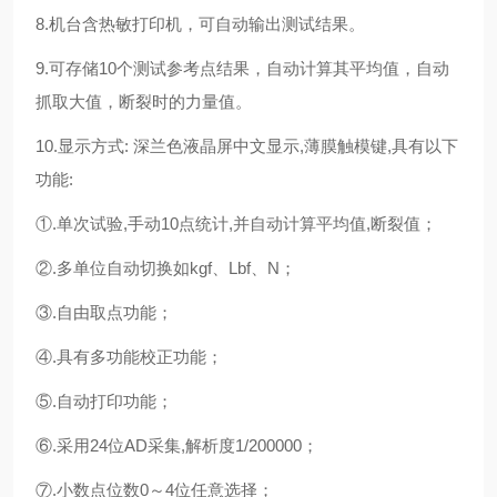
8.机台含热敏打印机，可自动输出测试结果。
9.可存储10个测试参考点结果，自动计算其平均值，自动
抓取大值，断裂时的力量值。
10.显示方式: 深兰色液晶屏中文显示,薄膜触模键,具有以下
功能:
①.单次试验,手动10点统计,并自动计算平均值,断裂值；
②.多单位自动切换如kgf、Lbf、N；
③.自由取点功能；
④.具有多功能校正功能；
⑤.自动打印功能；
⑥.采用24位AD采集,解析度1/200000；
⑦.小数点位数0～4位任意选择；