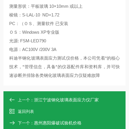
测量形状：平板玻璃 10×10mm 或以上
棱镜：S-LAL-10 ND=1.72
PC：（ＯＳ、测量软件 已安装
ＯＳ：Windows XP专业版
光源: FSM-LED790
电源：AC100V /200V 3A
科迪半钢化玻璃表面应力测试仪价格，
本公司凭着*的核心
技术，*管理信念，具备*的仪器配件库和资料库，并可快
速诊断并排除各类钢化玻璃表面应力仪疑难故障
浙江宁波钢化玻璃表面应力仪厂家
上一个：
返回列表
惠州惠阳爆破试验机价格
下一个：