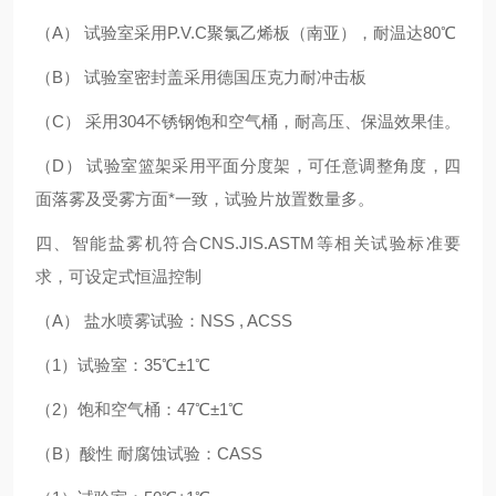
（A） 试验室采用P.V.C聚氯乙烯板（南亚），耐温达80℃
（B） 试验室密封盖采用德国压克力耐冲击板
（C） 采用304不锈钢饱和空气桶，耐高压、保温效果
佳
。
（D） 试验室篮架采用平面分度架，可任意调整角度，四
面落雾及受雾方面*一致，试验片放置数量多。
四、智能盐雾机符合CNS.JIS.ASTM等相关试验标准要
求，可设定式恒温控制
（A） 盐水喷雾试验：NSS , ACSS
（1）试验室：35℃±1℃
（2）饱和空气桶：47℃±1℃
（B）酸性 耐腐蚀试验：CASS