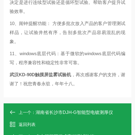
决定是进行连续型试验还是循环型试验。帮助客户提升试
验效率。
10、闹钟提醒功能： 方便多批次放入产品的客户管理测试
样品，让试验井然有序，告别多批次产品容易混乱的现
象。
11、windows底层代码：基于微软的windows底层代码编
写，程序兼容性和稳定性非常可靠。
武汉KD-90D触摸屏盐雾试验机
，再次感谢
客户的支持
，
谢
谢了！祝您青春永驻，年年十八。
湖南省长沙市DJH-G智能型电镀测厚仪
上一个：
返回列表