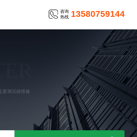
咨询
13580759144
热线
TER
盐雾测试箱维修