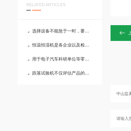
RELATED ARTICLES
选择设备不能急于一时，要慢慢挑选适合自己的复合盐雾试验机
恒温恒湿机是各企业以及检测机构所普遍使用的设备，对其安装场所有什么要求
用于电子汽车科研单位等零部件及材料在高低温变化的情况下设备的维护心得
跌落试验机不仅评估产品的耐冲击性能，还能为产品改进提供科学依据