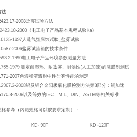
方法
2423.17-2008盐雾试验方法
T 2423.18-2000《电工电子产品基本规程试验Ka》
T10125-1997人造气氛腐蚀试验_盐雾试验
T10587-2006盐雾试验箱的技术条件
0593.2-1990电工电子产品环境参数测量方法
T1765-1979 测定耐湿热、耐盐雾、耐侯性(人工加速)的漆膜制测试
T1771-2007色漆和清漆耐中性盐雾性能的测定
T12967.3-2008铝及铝合金阳极氧化膜检测方法第3部分：铜加速
T5170.8-2008以及等效的IEC、MIL、DIN、ASTM等相关标准
规格参考（内箱规格可以按要求定制）：
KD- 90F
KD -120F