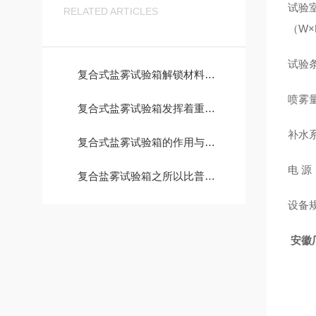
试验
RELATED ARTICLES
（W×
试验
复合式盐雾试验箱解锁材料耐腐蚀性能的“时空加速器”
喷雾
复合式盐雾试验箱发挥着重要作用，有助于产品在恶劣环境中的耐久性和可靠性
补水
复合式盐雾试验箱的作用与用途
电 源
复合盐雾试验箱之所以比普通盐雾试验箱的成本更高，主要有几个方面
设备
安徽