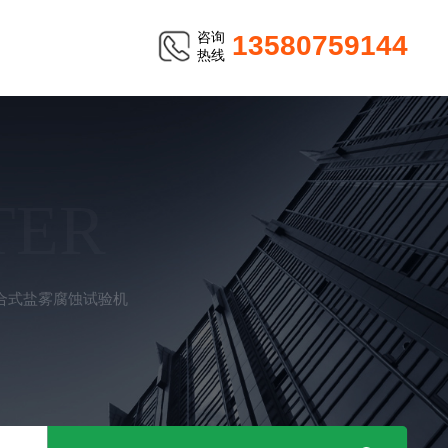
咨询
13580759144
热线
TER
合式盐雾腐蚀试验机