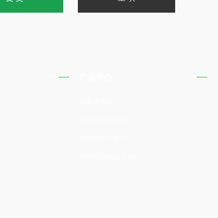
产品中心
盐雾试验机
恒温恒湿试验机
冷热冲击试验机
可程式高低温试验机