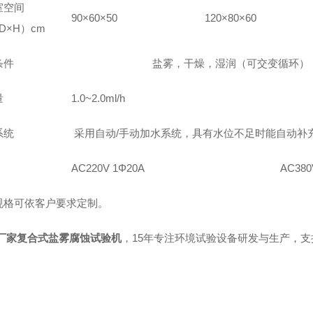
室空间
90×60×50
120×80×60
D×H）cm
条件
盐雾，干燥，湿润（可交变循环）
量
1.0~2.0ml/h
系统
采用自动/手动加水系统，具有水位不足时能自动补
AC220V 1Φ20A
AC380
规格可依客户要求定制。
厂家复合式盐雾腐蚀试验机
，
15年专注环境试验设备研发与生产，