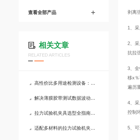
剥离
查看全部产品
1、
2、
相关文章
抗拉
RELATED ARTICLES
3、
移x
高性价比多用途检测设备：双柱万能拉力试验机的测试能力大盘点
遍历
解决薄膜胶带测试数据波动痛点：500kg微电脑单柱拉力机标准化操作手册
4、
控制
拉力试验机夹具选型全指南：从特性到场景，选对配件少走弯路
5、
适配多材料的拉力试验机夹具设计指南