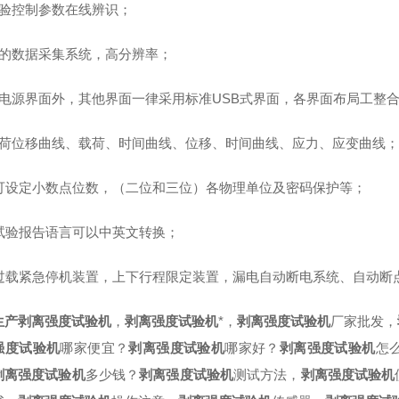
试验控制参数在线辨识；
高的数据采集系统，高分辨率；
除电源界面外，其他界面一律采用标准USB式界面，各界面布局工整
载荷位移曲线、载荷、时间曲线、位移、时间曲线、应力、应变曲线；
、可设定小数点位数，（二位和三位）各物理单位及密码保护等；
、试验报告语言可以中英文转换；
、过载紧急停机装置，上下行程限定装置，漏电自动断电系统、自动断
生产剥离强度试验机
，
剥离强度试验机
*，
剥离强度试验机
厂家批发，
强度试验机
哪家便宜？
剥离强度试验机
哪家好？
剥离强度试验机
怎
剥离强度试验机
多少钱？
剥离强度试验机
测试方法，
剥离强度试验机