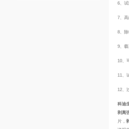
6、
7、
8、
9、
10
11
12
科迪
剥离
片，