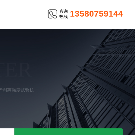
咨询
13580759144
热线
TER
产剥离强度试验机