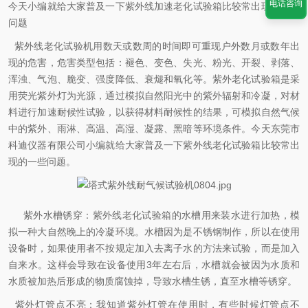
电话咨询
今天小编就给大家普及一下紫外线加速老化试验箱比较常出现的一些
问题
紫外线老化试验机用数天或数周的时间即可重现户外数月或数年出
现的危害，危害类型包括：褪色、变色、失光、粉光、开裂、剥落、
浑浊、气泡、脆变、强度降低、衰煺和氧化等。紫外老化试验箱是采
用荧光紫外灯为光源，通过模拟自然阳光中的紫外辐射和冷凝，对材
料进行加速耐候性试验，以获得材料耐候性的结果，可模拟自然气候
中的紫外、雨淋、高温、高湿、凝露、黑暗等环境条件。今天东莞市
科迪仪器有限公司小编就给大家普及一下紫外线老化试验箱比较常出
现的一些问题。
紫外水槽锈穿：紫外线老化试验箱的水槽用来装水进行加热，模
拟一种大自然晚上的冷凝环境。水槽因为是不锈钢制作，所以在使用
设备时，如果使用者不按规定加入去离子水的方法来试验，而是加入
自来水。这样会导致在设备使用3年左右后，水槽就会被因为水质和
水质被加热后形成的物质腐蚀掉，导致水槽生锈，直至水槽等锈穿。
紫外灯管点不亮：我知道紫外灯管在使用时，有些时候灯管点不